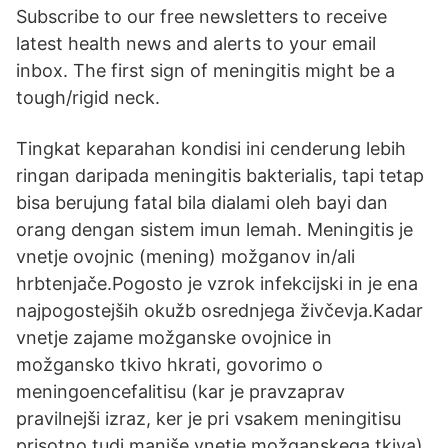
Subscribe to our free newsletters to receive
latest health news and alerts to your email
inbox. The first sign of meningitis might be a
tough/rigid neck.
Tingkat keparahan kondisi ini cenderung lebih
ringan daripada meningitis bakterialis, tapi tetap
bisa berujung fatal bila dialami oleh bayi dan
orang dengan sistem imun lemah. Meningitis je
vnetje ovojnic (mening) možganov in/ali
hrbtenjače.Pogosto je vzrok infekcijski in je ena
najpogostejših okužb osrednjega živčevja.Kadar
vnetje zajame možganske ovojnice in
možgansko tkivo hkrati, govorimo o
meningoencefalitisu (kar je pravzaprav
pravilnejši izraz, ker je pri vsakem meningitisu
prisotno tudi manjše vnetje možganskega tkiva).