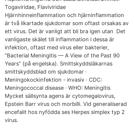
Togaviridae, Flaviviridae
Hjärnhinneinflammation och hjärninflammation
är två likartade sjukdomar som oftast orsakas av
ett virus. Det är vanligt att bli bra igen utan Det
vanligaste skälet till inflammation i dessa är
infektion, oftast med virus eller bakterier,
”Bacterial Meningitis — A View of the Past 90
Years” (på engelska). Smittskyddsläkarnas
smittskyddsblad om sjukdomar ·
Meningokockinfektion - invasiv · CDC:
Meningococcal disease · WHO: Meningitis
Mycket sällsynta agens är cytomegalovirus,
Epstein Barr virus och morbilli. Vid generaliserad
encefalit hos nyfödda ses Herpes simplex typ 2
virus.