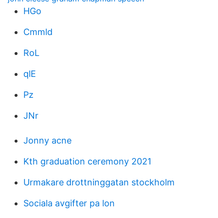
HGo
Cmmld
RoL
qlE
Pz
JNr
Jonny acne
Kth graduation ceremony 2021
Urmakare drottninggatan stockholm
Sociala avgifter pa lon