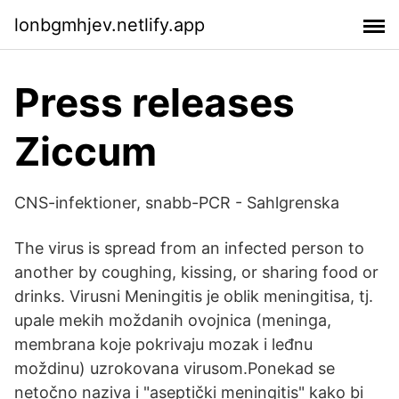
lonbgmhjev.netlify.app
Press releases
Ziccum
CNS-infektioner, snabb-PCR - Sahlgrenska
The virus is spread from an infected person to
another by coughing, kissing, or sharing food or
drinks. Virusni Meningitis je oblik meningitisa, tj.
upale mekih moždanih ovojnica (meninga,
membrana koje pokrivaju mozak i leđnu
moždinu) uzrokovana virusom.Ponekad se
netočno naziva i "aseptički meningitis" kako bi